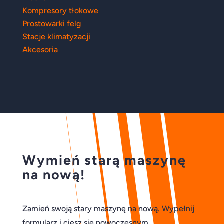
Kompresory tłokowe
Prostowarki felg
Stacje klimatyzacji
Akcesoria
Wymień starą maszynę
na nową!
Zamień swoją stary maszynę na nową. Wypełnij
formularz i ciesz się nowoczesnym