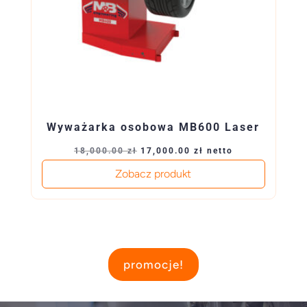
Wyważarka osobowa MB600 Laser
Pierwotna
Aktualna
18,000.00
zł
17,000.00
zł
netto
cena
cena
Zobacz produkt
wynosiła:
wynosi:
18,000.00 zł.
17,000.00 zł.
promocje!