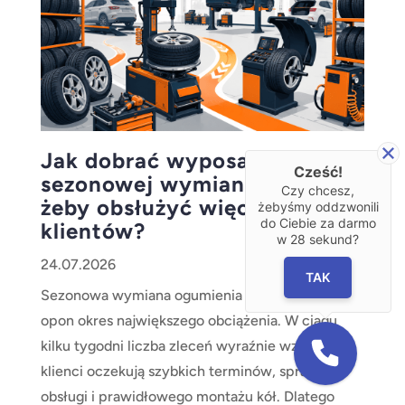
Jak dobrać wyposażenie do
Cześć!
sezonowej wymiany opon,
Czy chcesz,
żeby obsłużyć więcej
żebyśmy oddzwonili
do Ciebie za darmo
klientów?
w
28
sekund?
24.07.2026
TAK
Sezonowa wymiana ogumienia to dla serwisów
opon okres największego obciążenia. W ciągu
kilku tygodni liczba zleceń wyraźnie wzrasta, a
klienci oczekują szybkich terminów, sprawnej
obsługi i prawidłowego montażu kół. Dlatego