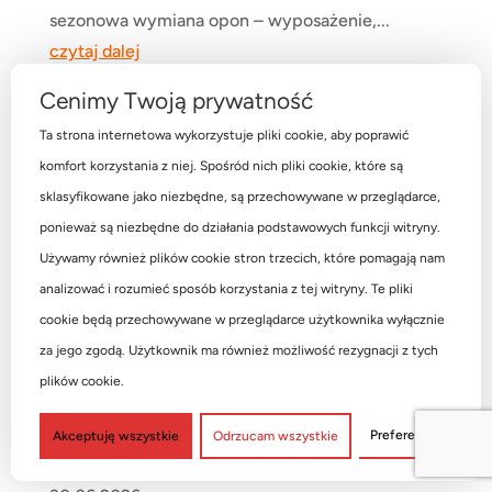
sezonowa wymiana opon – wyposażenie,...
czytaj dalej
Cenimy Twoją prywatność
Ta strona internetowa wykorzystuje pliki cookie, aby poprawić
komfort korzystania z niej. Spośród nich pliki cookie, które są
sklasyfikowane jako niezbędne, są przechowywane w przeglądarce,
ponieważ są niezbędne do działania podstawowych funkcji witryny.
Używamy również plików cookie stron trzecich, które pomagają nam
analizować i rozumieć sposób korzystania z tej witryny. Te pliki
cookie będą przechowywane w przeglądarce użytkownika wyłącznie
za jego zgodą. Użytkownik ma również możliwość rezygnacji z tych
Obsługa kół rolniczych i
plików cookie.
budowlanych – jakie maszyny
powinien mieć profesjonalny
Preferencje
Akceptuję wszystkie
Odrzucam wszystkie
serwis?