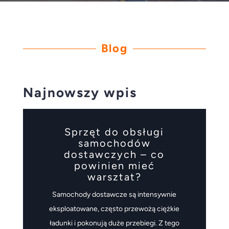
Blog
Najnowszy wpis
Sprzęt do obsługi
samochodów
dostawczych – co
powinien mieć
warsztat?
Samochody dostawcze są intensywnie
eksploatowane, często przewożą ciężkie
ładunki i pokonują duże przebiegi. Z tego