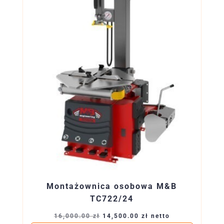
Montażownica osobowa M&B
TC722/24
Pierwotna
Aktualna
16,000.00
zł
14,500.00
zł
netto