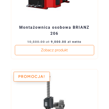
Montażownica osobowa BRIANZ
206
Pierwotna
Aktualna
10,500.00
zł
9,000.00
zł
netto
cena
cena
Zobacz produkt
wynosiła:
wynosi:
10,500.00 zł.
9,000.00 zł.
PROMOCJA!