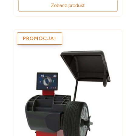
cena
cena
Zobacz produkt
wynosiła:
wynosi:
16,000.00 zł.
14,500.00 zł.
PROMOCJA!