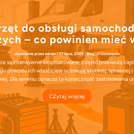
rzęt do obsługi samocho
ych – co powinien mieć 
utworzone przez
adrian
|
27 lipca, 2026
|
Blog
| 0 Comments
 są intensywnie eksploatowane, często przewożą ciężki
ego powodu ich właściciele oczekują szybkiej, sprawnej i
ej. Dla serwisu oznacza to konieczność zastosowania ur
CZytaj więcej