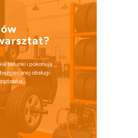
dów
warsztat?
e ładunki i pokonują
 bezpiecznej obsługi
ządzeń o...