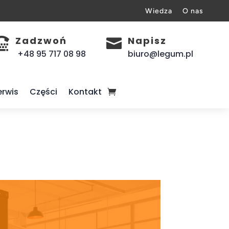
Wiedza
O nas
Zadzwoń
Napisz


+48 95 717 08 98
biuro@legum.pl
erwis
Części
Kontakt