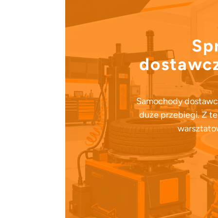
Sp
dostawcz
Samochody dostawcze
duże przebiegi. Z t
warsztatow