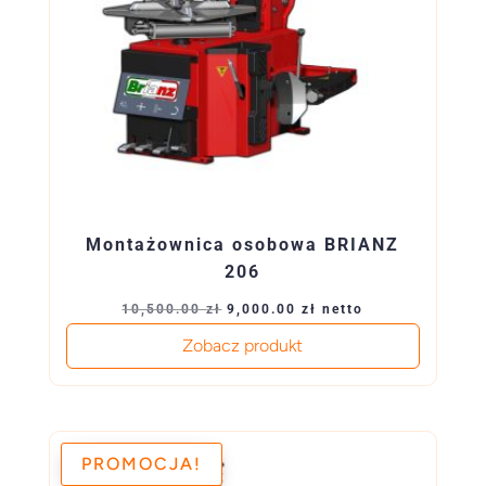
Montażownica osobowa BRIANZ
206
Pierwotna
Aktualna
10,500.00
zł
9,000.00
zł
netto
cena
cena
Zobacz produkt
wynosiła:
wynosi:
10,500.00 zł.
9,000.00 zł.
PROMOCJA!