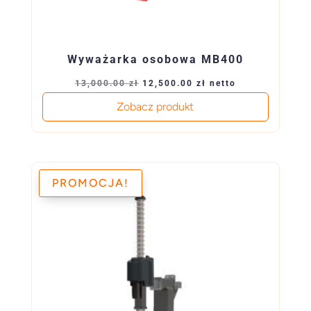
Wyważarka osobowa MB400
Pierwotna
Aktualna
13,000.00
zł
12,500.00
zł
netto
cena
cena
Zobacz produkt
wynosiła:
wynosi:
13,000.00 zł.
12,500.00 zł.
PROMOCJA!