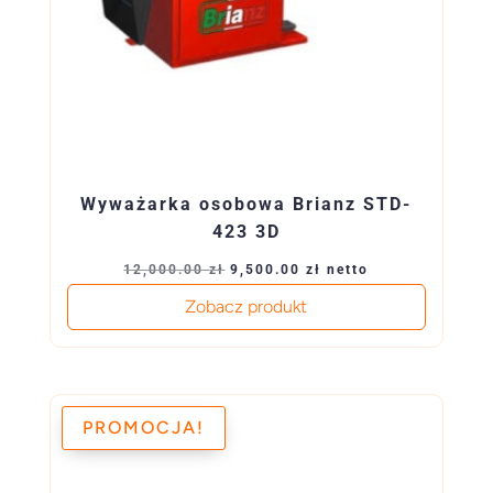
Wyważarka osobowa Brianz STD-
423 3D
Pierwotna
Aktualna
12,000.00
zł
9,500.00
zł
netto
cena
cena
Zobacz produkt
wynosiła:
wynosi:
12,000.00 zł.
9,500.00 zł.
PROMOCJA!