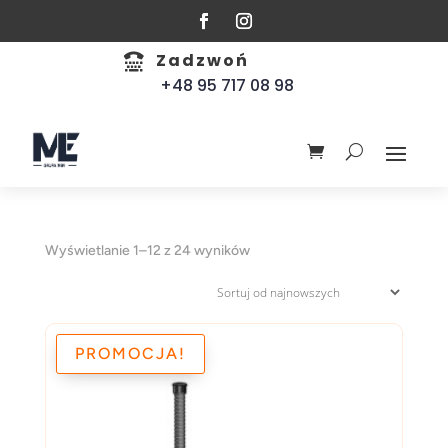
Zadzwoń

+48 95 717 08 98
Posortowane
Wyświetlanie 1–12 z 24 wyników
według
najnowszych
PROMOCJA!