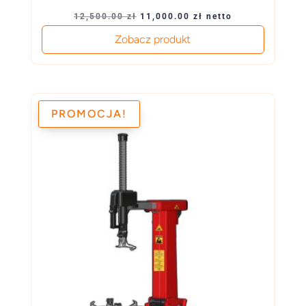
Pierwotna
Aktualna
12,500.00
zł
11,000.00
zł
netto
cena
cena
Zobacz produkt
wynosiła:
wynosi:
12,500.00 zł.
11,000.00 zł.
PROMOCJA!