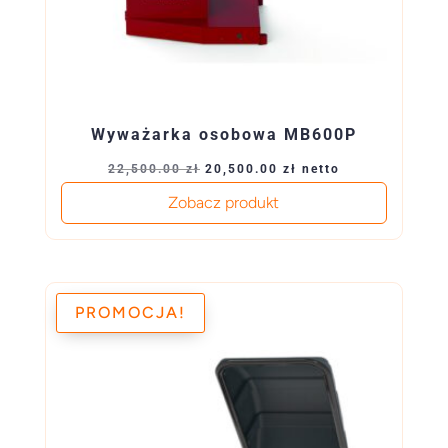
Wyważarka osobowa MB600P
Pierwotna
Aktualna
22,500.00
zł
20,500.00
zł
netto
cena
cena
Zobacz produkt
wynosiła:
wynosi:
22,500.00 zł.
20,500.00 zł.
PROMOCJA!