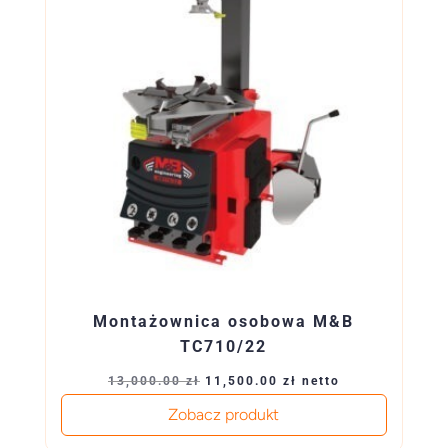
Montażownica osobowa M&B
TC710/22
Pierwotna
Aktualna
13,000.00
zł
11,500.00
zł
netto
cena
cena
Zobacz produkt
wynosiła:
wynosi: