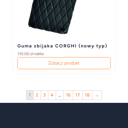
Guma zbijaka CORGHI (nowy typ)
110.00
zł
netto
Zobacz produkt
1
2
3
4
…
16
17
18
→