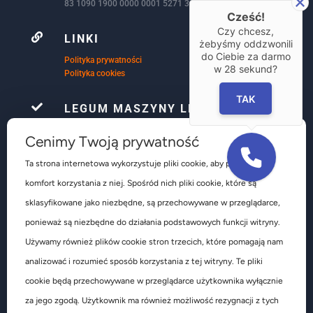
83 1090 1900 0000 0001 5271 3172 – USD
Cześć!
Czy chcesz,

LINKI
żebyśmy oddzwonili
do Ciebie za darmo
Polityka prywatności
w
28
sekund?
Polityka cookies
TAK

LEGUM MASZYNY LEŚNIAK
Firma Le-Gum już ponad 32 lata, zajmuje się
Cenimy Twoją prywatność
kompleksowym wyposażeniem warsztatów
samochodowych głównie w obsłudze ogumienia są to
Ta strona internetowa wykorzystuje pliki cookie, aby poprawić
głównie urządzenia do obsługi kół osobowych
dostawczych ciężarowych autobusów pojazdów
komfort korzystania z niej. Spośród nich pliki cookie, które są
rolniczych i budowlanych.
sklasyfikowane jako niezbędne, są przechowywane w przeglądarce,
ponieważ są niezbędne do działania podstawowych funkcji witryny.
Używamy również plików cookie stron trzecich, które pomagają nam
analizować i rozumieć sposób korzystania z tej witryny. Te pliki
cookie będą przechowywane w przeglądarce użytkownika wyłącznie
za jego zgodą. Użytkownik ma również możliwość rezygnacji z tych
Copyright 1989-2026 LE-GUM MASZYNY-LEŚNIAK Sp. z o.o.