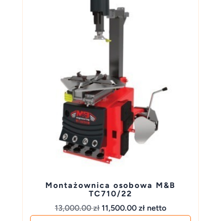
Montażownica osobowa M&B
TC710/22
Pierwotna
Aktualna
13,000.00
zł
11,500.00
zł
netto
cena
cena