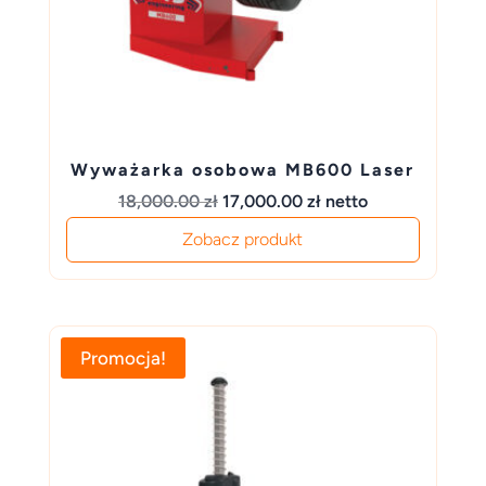
Wyważarka osobowa MB600 Laser
Pierwotna
Aktualna
18,000.00
zł
17,000.00
zł
netto
cena
cena
Zobacz produkt
wynosiła:
wynosi:
18,000.00 zł.
17,000.00 zł.
Promocja!