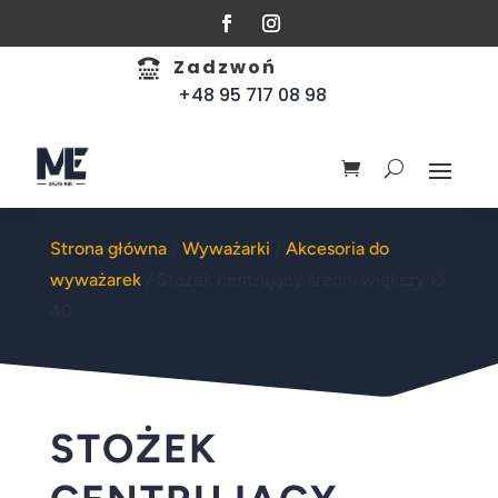
Zadzwoń

+48 95 717 08 98
Strona główna
/
Wyważarki
/
Akcesoria do
wyważarek
/ Stożek centrujący średni większy ∅
40
STOŻEK