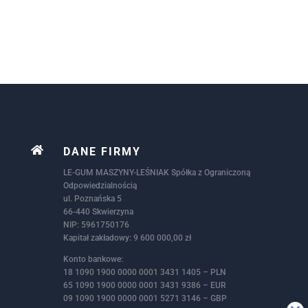

DANE FIRMY
LE-GUM MASZYNY-LEŚNIAK Spółka z Ograniczoną
Odpowiedzialnością
ul. Poznańska 5
66-440 Skwierzyna
NIP: 5961750176
Kapitał zakładowy: 9 600 000,00 zł
Konto bankowe:
18 1090 1900 0000 0001 3431 1405 – PLN
65 1090 1900 0000 0001 3431 9386 – EUR
09 1090 1900 0000 0001 5271 3146 – GBP