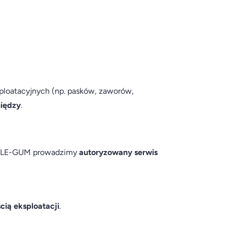
ksploatacyjnych (np. pasków, zaworów,
niędzy
.
. W LE-GUM prowadzimy
autoryzowany serwis
cią eksploatacji
.