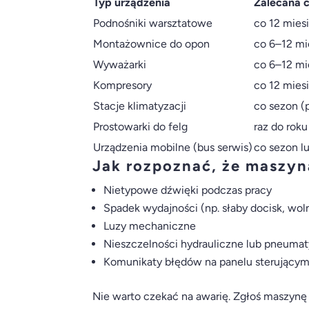
Typ urządzenia
Zalecana c
Podnośniki warsztatowe
co 12 mies
Montażownice do opon
co 6–12 mi
Wyważarki
co 6–12 mi
Kompresory
co 12 mies
Stacje klimatyzacji
co sezon (
Prostowarki do felg
raz do rok
Urządzenia mobilne (bus serwis)
co sezon l
Jak rozpoznać, że maszy
Nietypowe dźwięki podczas pracy
Spadek wydajności (np. słaby docisk, woln
Luzy mechaniczne
Nieszczelności hydrauliczne lub pneuma
Komunikaty błędów na panelu sterujący
Nie warto czekać na awarię. Zgłoś maszynę