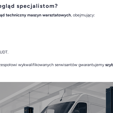
egląd specjalistom?
ąd techniczny maszyn warsztatowych
, obejmujący:
 UDT.
i zespołowi wykwalifikowanych serwisantów gwarantujemy
szyb