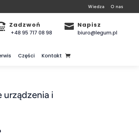
Wiedza
O nas
Zadzwoń
Napisz


+48 95 717 08 98
biuro@legum.pl
erwis
Części
Kontakt
 urządzenia i
?