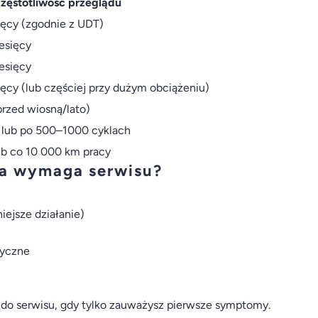
zęstotliwość przeglądu
ięcy (zgodnie z UDT)
esięcy
esięcy
ięcy (lub częściej przy dużym obciążeniu)
przed wiosną/lato)
u lub po 500–1000 cyklach
ub co 10 000 km pracy
na wymaga serwisu?
iejsze działanie)
tyczne
m
 do serwisu, gdy tylko zauważysz pierwsze symptomy.