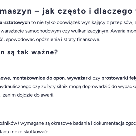
maszyn – jak często i dlaczego
warsztatowych
to nie tylko obowiązek wynikający z przepisów,
ym warsztacie samochodowym czy wulkanizacyjnym. Awaria mon
ść, spowodować opóźnienia i straty finansowe.
n są tak ważne?
nowe
,
montażownice do opon
,
wyważarki
czy
prostowarki fel
ydraulicznego czy zużyty silnik mogą doprowadzić do wypadku 
 zanim dojdzie do awarii.
nośników) wymagane są okresowe badania i dokumentacja zgod
eglądu może skutkować: