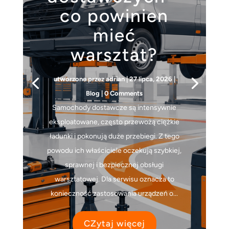
co powinien
mieć
warsztat?
utworzone przez
adrian
|
27 lipca, 2026
|
Blog
| 0 Comments
Samochody dostawcze są intensywnie
eksploatowane, często przewożą ciężkie
ładunki i pokonują duże przebiegi. Z tego
powodu ich właściciele oczekują szybkiej,
sprawnej i bezpiecznej obsługi
warsztatowej. Dla serwisu oznacza to
konieczność zastosowania urządzeń o...
CZytaj więcej