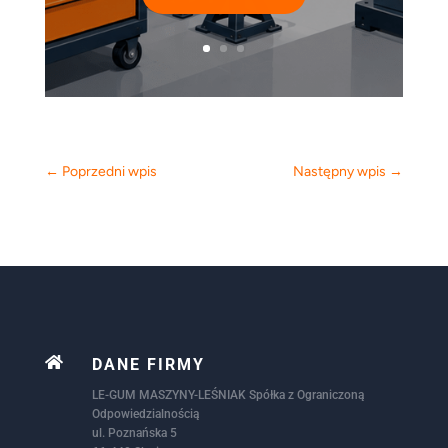
←
Poprzedni wpis
Następny wpis
→

DANE FIRMY
LE-GUM MASZYNY-LEŚNIAK Spółka z Ograniczoną
Odpowiedzialnością
ul. Poznańska 5