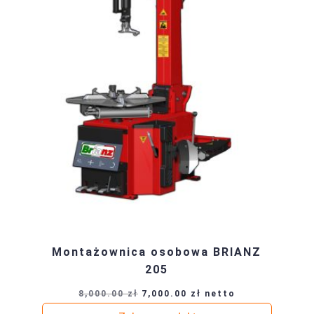
Montażownica osobowa BRIANZ
205
Pierwotna
Aktualna
8,000.00
zł
7,000.00
zł
netto
cena
cena