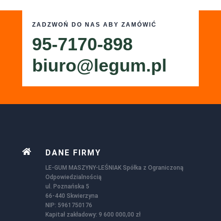
ZADZWOŃ DO NAS ABY ZAMÓWIĆ
95-7170-898
biuro@legum.pl

DANE FIRMY
LE-GUM MASZYNY-LEŚNIAK Spółka z Ograniczoną
Odpowiedzialnością
ul. Poznańska 5
66-440 Skwierzyna
NIP: 5961750176
Kapitał zakładowy: 9 600 000,00 zł