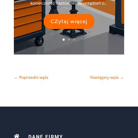
konieczność zastosowania urządzeń o...
CZytaj więcej
←
Poprzedni wpis
Następny wpis
→

DANE FIRMY