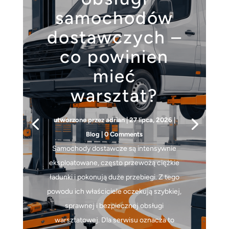
samochodów
dostawczych –
co powinien
mieć
warsztat?
utworzone przez
adrian
|
27 lipca, 2026
|
Blog
| 0 Comments
Samochody dostawcze są intensywnie
eksploatowane, często przewożą ciężkie
ładunki i pokonują duże przebiegi. Z tego
powodu ich właściciele oczekują szybkiej,
sprawnej i bezpiecznej obsługi
warsztatowej. Dla serwisu oznacza to