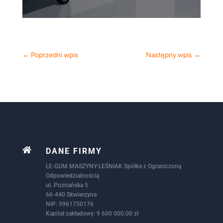
←
Poprzedni wpis
Następny wpis
→

DANE FIRMY
LE-GUM MASZYNY-LEŚNIAK Spółka z Ograniczoną
Odpowiedzialnością
ul. Poznańska 5
66-440 Skwierzyna
NIP: 5961750176
Kapitał zakładowy: 9 600 000,00 zł