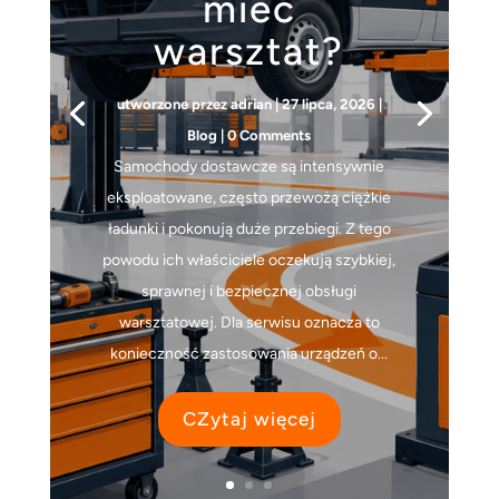
mieć
warsztat?
utworzone przez
adrian
|
27 lipca, 2026
|
Blog
| 0 Comments
Samochody dostawcze są intensywnie
eksploatowane, często przewożą ciężkie
ładunki i pokonują duże przebiegi. Z tego
powodu ich właściciele oczekują szybkiej,
sprawnej i bezpiecznej obsługi
warsztatowej. Dla serwisu oznacza to
konieczność zastosowania urządzeń o...
CZytaj więcej