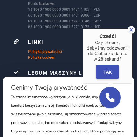
Konto bankowe:
18 1090 1900 0000 0001 3431 1405 – PLN
65 1090 1900 0000 0001 3431 9386 – EUR
09 1090 1900 0000 0001 5271 3146 – GBP
83 1090 1900 0000 0001 5271 3172 – USD
Cześć!

LINKI
Czy chcesz,
żebyśmy oddzwonili
Polityka prywatności
do Ciebie za darmo
Polityka cookies
w
28
sekund?
TAK

LEGUM MASZYNY LEŚNIAK
Firma Le-Gum już ponad 32 lata, zajmuje się
Cenimy Twoją prywatność
kompleksowym wyposażeniem warsztatów
samochodowych głównie w obsłudze ogumienia są to
Ta strona internetowa wykorzystuje pliki cookie, aby poprawić
głównie urządzenia do obsługi kół osobowych
komfort korzystania z niej. Spośród nich pliki cookie, które są
dostawczych ciężarowych autobusów pojazdów
rolniczych i budowlanych.
sklasyfikowane jako niezbędne, są przechowywane w przeglądarce,
ponieważ są niezbędne do działania podstawowych funkcji witryny.
Używamy również plików cookie stron trzecich, które pomagają nam