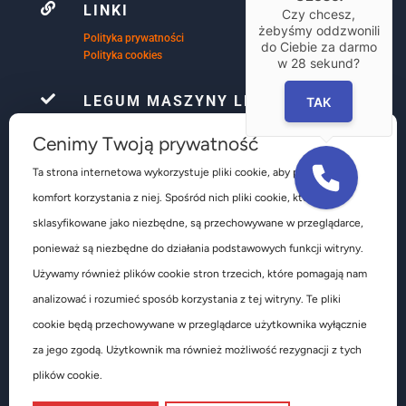

LINKI
Czy chcesz,
żebyśmy oddzwonili
Polityka prywatności
do Ciebie za darmo
Polityka cookies
w
28
sekund?

LEGUM MASZYNY LEŚNIAK
TAK
Firma Le-Gum już ponad 32 lata, zajmuje się
Cenimy Twoją prywatność
kompleksowym wyposażeniem warsztatów
samochodowych głównie w obsłudze ogumienia są to
Ta strona internetowa wykorzystuje pliki cookie, aby poprawić
głównie urządzenia do obsługi kół osobowych
komfort korzystania z niej. Spośród nich pliki cookie, które są
dostawczych ciężarowych autobusów pojazdów
rolniczych i budowlanych.
sklasyfikowane jako niezbędne, są przechowywane w przeglądarce,
ponieważ są niezbędne do działania podstawowych funkcji witryny.
Używamy również plików cookie stron trzecich, które pomagają nam
analizować i rozumieć sposób korzystania z tej witryny. Te pliki
cookie będą przechowywane w przeglądarce użytkownika wyłącznie
za jego zgodą. Użytkownik ma również możliwość rezygnacji z tych
Copyright 1989-2026 LE-GUM MASZYNY-LEŚNIAK Sp. z o.o.
plików cookie.