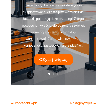
Samochody dostawcze są intensywnie
eksploatowane, często przewożą ciężkie
ładunki i pokonują duże przebiegi. Z tego
powodu ich właściciele oczekują szybkiej,
sprawnej i bezpiecznej obsługi
warsztatowej. Dla serwisu oznacza to
konieczność zastosowania urządzeń o...
CZytaj więcej
←
Poprzedni wpis
Następny wpis
→