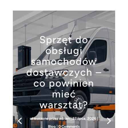
Sprzęt do
obsługi
samochodów
dostawczych –
co powinien
mieć
warsztat?
utworzone przez
adrian
|
27 lipca, 2026
|
Blog
| 0 Comments