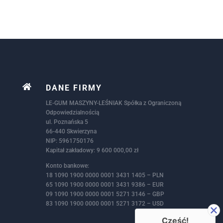

DANE FIRMY
LE-GUM MASZYNY-LEŚNIAK Spółka z Ograniczoną
Odpowiedzialnością
ul. Poznańska 5
66-440 Skwierzyna
NIP: 5961750176
Kapitał zakładowy: 9 600 000,00 zł
Konto bankowe:
18 1090 1900 0000 0001 3431 1405 – PLN
65 1090 1900 0000 0001 3431 9386 – EUR
09 1090 1900 0000 0001 5271 3146 – GBP
83 1090 1900 0000 0001 5271 3172 – USD
Cześć!