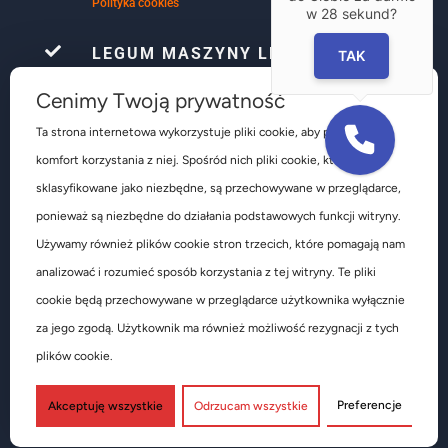
Polityka cookies
w
28
sekund?

LEGUM MASZYNY LEŚNIAK
TAK
Firma Le-Gum już ponad 32 lata, zajmuje się
Cenimy Twoją prywatność
kompleksowym wyposażeniem warsztatów
samochodowych głównie w obsłudze ogumienia są to
Ta strona internetowa wykorzystuje pliki cookie, aby poprawić
głównie urządzenia do obsługi kół osobowych
komfort korzystania z niej. Spośród nich pliki cookie, które są
dostawczych ciężarowych autobusów pojazdów
rolniczych i budowlanych.
sklasyfikowane jako niezbędne, są przechowywane w przeglądarce,
ponieważ są niezbędne do działania podstawowych funkcji witryny.
Używamy również plików cookie stron trzecich, które pomagają nam
analizować i rozumieć sposób korzystania z tej witryny. Te pliki
cookie będą przechowywane w przeglądarce użytkownika wyłącznie
za jego zgodą. Użytkownik ma również możliwość rezygnacji z tych
Copyright 1989-2026 LE-GUM MASZYNY-LEŚNIAK Sp. z o.o.
plików cookie.
Designed by
SZTUKA KOLORU
Preferencje
Akceptuję wszystkie
Odrzucam wszystkie