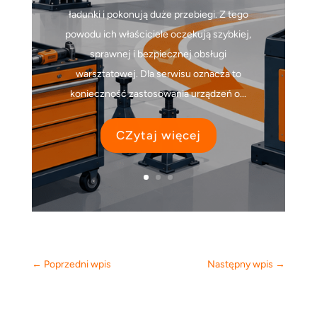
ładunki i pokonują duże przebiegi. Z tego
powodu ich właściciele oczekują szybkiej,
sprawnej i bezpiecznej obsługi
warsztatowej. Dla serwisu oznacza to
konieczność zastosowania urządzeń o...
CZytaj więcej
←
Poprzedni wpis
Następny wpis
→