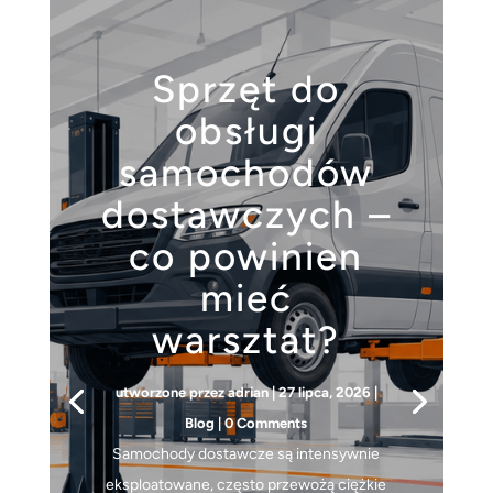
Sprzęt do
obsługi
samochodów
dostawczych –
co powinien
mieć
warsztat?
utworzone przez
adrian
|
27 lipca, 2026
|
Blog
| 0 Comments
Samochody dostawcze są intensywnie
eksploatowane, często przewożą ciężkie