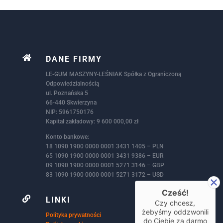

DANE FIRMY
LE-GUM MASZYNY-LEŚNIAK Spółka z Ograniczoną
Odpowiedzialnością
ul. Poznańska 5
66-440 Skwierzyna
NIP: 5961750176
Kapitał zakładowy: 9 600 000,00 zł
Konto bankowe:
18 1090 1900 0000 0001 3431 1405 – PLN
65 1090 1900 0000 0001 3431 9386 – EUR
09 1090 1900 0000 0001 5271 3146 – GBP
83 1090 1900 0000 0001 5271 3172 – USD
Cześć!

LINKI
Czy chcesz,
żebyśmy oddzwonili
Polityka prywatności
do Ciebie za darmo