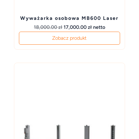
Wyważarka osobowa MB600 Laser
Pierwotna
Aktualna
18,000.00
zł
17,000.00
zł
netto
cena
cena
Zobacz produkt
wynosiła:
wynosi:
18,000.00 zł.
17,000.00 zł.