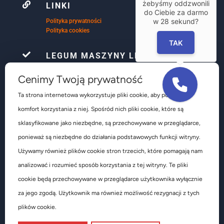
żebyśmy oddzwonili

LINKI
do Ciebie za darmo
w
28
sekund?
Polityka prywatności
Polityka cookies
TAK

LEGUM MASZYNY LEŚNIAK
Firma Le-Gum już ponad 32 lata, zajmuje się
Cenimy Twoją prywatność
kompleksowym wyposażeniem warsztatów
samochodowych głównie w obsłudze ogumienia są to
Ta strona internetowa wykorzystuje pliki cookie, aby poprawić
głównie urządzenia do obsługi kół osobowych
komfort korzystania z niej. Spośród nich pliki cookie, które są
dostawczych ciężarowych autobusów pojazdów
rolniczych i budowlanych.
sklasyfikowane jako niezbędne, są przechowywane w przeglądarce,
ponieważ są niezbędne do działania podstawowych funkcji witryny.
Używamy również plików cookie stron trzecich, które pomagają nam
analizować i rozumieć sposób korzystania z tej witryny. Te pliki
cookie będą przechowywane w przeglądarce użytkownika wyłącznie
za jego zgodą. Użytkownik ma również możliwość rezygnacji z tych
Copyright 1989-2026 LE-GUM MASZYNY-LEŚNIAK Sp. z o.o.
plików cookie.