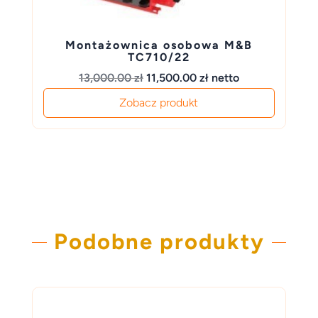
Montażownica osobowa M&B
TC710/22
Pierwotna
Aktualna
13,000.00
zł
11,500.00
zł
netto
cena
cena
Zobacz produkt
wynosiła:
wynosi:
13,000.00 zł.
11,500.00 zł.
Podobne produkty