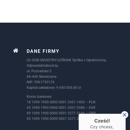

DANE FIRMY
LE-GUM MASZYNY-LEŚNIAK Spółka z Ograniczoną
Odpowiedzialnością
ul. Poznańska 5
66-440 Skwierzyna
NIP: 5961750176
Kapitał zakładowy: 9 600 000,00 zł
Konto bankowe:
18 1090 1900 0000 0001 3431 1405 – PLN
65 1090 1900 0000 0001 3431 9386 – EUR
09 1090 1900 0000 0001 5271 3146 – GBP
83 1090 1900 0000 0001 5271 3172 – USD
Cześć!
Czy chcesz,