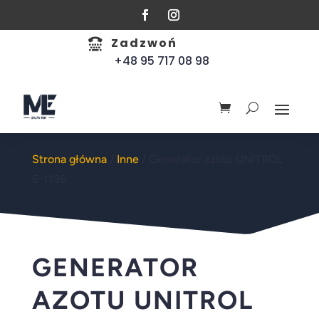
Zadzwoń

+48 95 717 08 98
Strona główna
/
Inne
/ Generator azotu UNITROL
E-1136
GENERATOR
AZOTU UNITROL