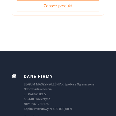
Zobacz produkt

DANE FIRMY
LE-GUM MASZYNY-LEŚNIAK Spółka z Ograniczoną
Odpowiedzialnością
ul. Poznańska 5
66-440 Skwierzyna
NIP: 5961750176
Kapitał zakładowy: 9 600 000,00 zł