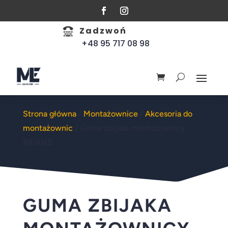
Zadzwoń

+48 95 717 08 98
Strona główna
/
Montażownice
/
Akcesoria do
montażownic
/ Guma zbijaka montażownicy
BRIANZ
GUMA ZBIJAKA