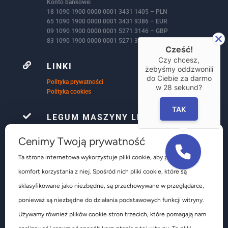
Konto bankowe:
18 1090 1900 0000 0001 3431 1405 – PLN
65 1090 1900 0000 0001 3431 9386 – EUR
09 1090 1900 0000 0001 5271 3146 – GBP
83 1090 1900 0000 0001 5271 3172 – USD
Cześć!
Czy chcesz,

LINKI
żebyśmy oddzwonili
do Ciebie za darmo
Polityka prywatności
w
28
sekund?
Polityka cookies
TAK

LEGUM MASZYNY LEŚNIAK
Firma Le-Gum już ponad 32 lata, zajmuje się
Cenimy Twoją prywatność
kompleksowym wyposażeniem warsztatów
samochodowych głównie w obsłudze ogumienia są to
Ta strona internetowa wykorzystuje pliki cookie, aby poprawić
głównie urządzenia do obsługi kół osobowych
komfort korzystania z niej. Spośród nich pliki cookie, które są
dostawczych ciężarowych autobusów pojazdów
rolniczych i budowlanych.
sklasyfikowane jako niezbędne, są przechowywane w przeglądarce,
ponieważ są niezbędne do działania podstawowych funkcji witryny.
Używamy również plików cookie stron trzecich, które pomagają nam