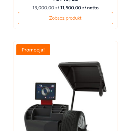
Pierwotna
Aktualna
13,000.00
zł
11,500.00
zł
netto
cena
cena
Zobacz produkt
wynosiła:
wynosi:
13,000.00 zł.
11,500.00 zł.
Promocja!