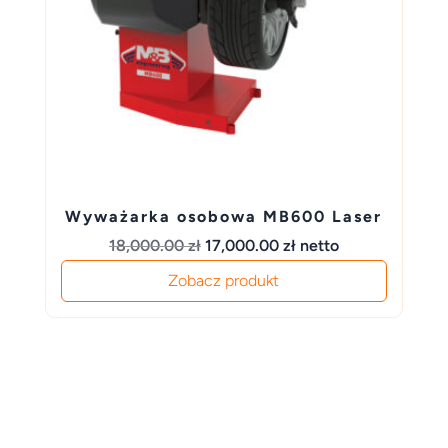
Wyważarka osobowa MB600 Laser
Pierwotna
Aktualna
18,000.00
zł
17,000.00
zł
netto
cena
cena
Zobacz produkt
wynosiła:
wynosi:
18,000.00 zł.
17,000.00 zł.