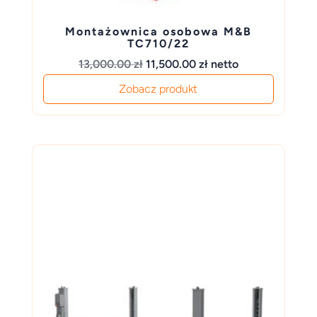
Montażownica osobowa M&B
TC710/22
Pierwotna
Aktualna
13,000.00
zł
11,500.00
zł
netto
cena
cena
Zobacz produkt
wynosiła:
wynosi:
13,000.00 zł.
11,500.00 zł.