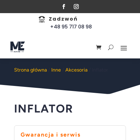
Zadzwoń

+48 95 717 08 98
Strona główna
/
Inne
/
Akcesoria
/ Inflator
INFLATOR
Gwarancja i serwis