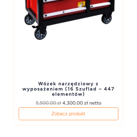
Wózek narzędziowy z
wyposażeniem (16 Szuflad – 447
elementów)
Pierwotna
Aktualna
5,500.00
zł
4,300.00
zł
netto
cena
cena
Zobacz produkt
wynosiła:
wynosi:
5,500.00 zł.
4,300.00 zł.