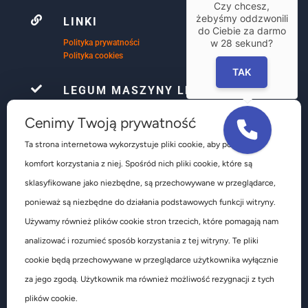
Czy chcesz,
żebyśmy oddzwonili

LINKI
do Ciebie za darmo
w
28
sekund?
Polityka prywatności
Polityka cookies
TAK

LEGUM MASZYNY LEŚNIAK
Firma Le-Gum już ponad 32 lata, zajmuje się
Cenimy Twoją prywatność
kompleksowym wyposażeniem warsztatów
samochodowych głównie w obsłudze ogumienia są to
Ta strona internetowa wykorzystuje pliki cookie, aby poprawić
głównie urządzenia do obsługi kół osobowych
komfort korzystania z niej. Spośród nich pliki cookie, które są
dostawczych ciężarowych autobusów pojazdów
rolniczych i budowlanych.
sklasyfikowane jako niezbędne, są przechowywane w przeglądarce,
ponieważ są niezbędne do działania podstawowych funkcji witryny.
Używamy również plików cookie stron trzecich, które pomagają nam
analizować i rozumieć sposób korzystania z tej witryny. Te pliki
cookie będą przechowywane w przeglądarce użytkownika wyłącznie
za jego zgodą. Użytkownik ma również możliwość rezygnacji z tych
Copyright 1989-2026 LE-GUM MASZYNY-LEŚNIAK Sp. z o.o.
plików cookie.