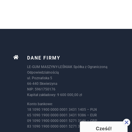

DANE FIRMY
LE-GUM MASZYNY-LEŚNIAK Spółka z Ograniczoną
Odpowiedzialnością
ul. Poznańska 5
66-440 Skwierzyna
NIP: 5961750176
Kapitał zakładowy: 9 600 000,00 zł
Konto bankowe:
18 1090 1900 0000 0001 3431 1405 – PLN
65 1090 1900 0000 0001 3431 9386 – EUR
09 1090 1900 0000 0001 5271 3146 – GBP
83 1090 1900 0000 0001 5271 3172 – USD
Cześć!