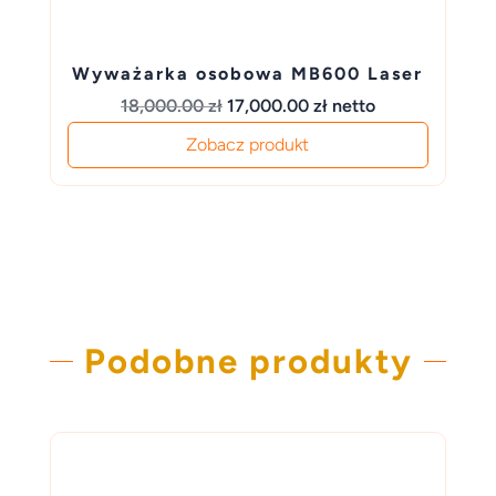
Wyważarka osobowa MB600 Laser
Pierwotna
Aktualna
18,000.00
zł
17,000.00
zł
netto
cena
cena
Zobacz produkt
wynosiła:
wynosi:
18,000.00 zł.
17,000.00 zł.
Podobne produkty