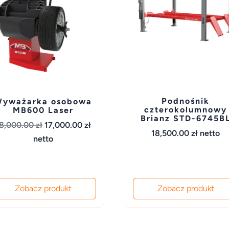
Podnośnik
yważarka osobowa
czterokolumnowy
MB600 Laser
Brianz STD-6745B
Pierwotna
Aktualna
8,000.00
zł
17,000.00
zł
18,500.00
zł
netto
cena
cena
netto
wynosiła:
wynosi:
18,000.00 zł.
17,000.00 zł.
Zobacz produkt
Zobacz produkt