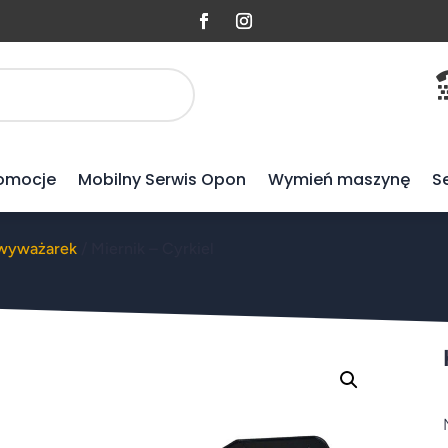
omocje
Mobilny Serwis Opon
Wymień maszynę
S
 wyważarek
/ Miernik – Cyrkiel