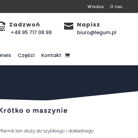
Wiedza
O nas
Zadzwoń
Napisz


+48 95 717 08 98
biuro@legum.pl
erwis
Części
Kontakt
Krótko o maszynie
Miernik ten służy do szybkiego i dokładnego