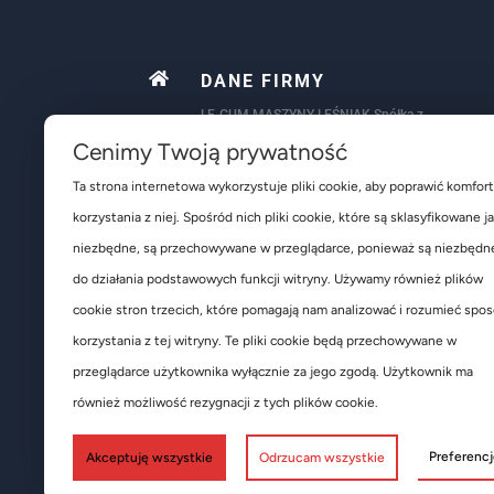

DANE FIRMY
LE-GUM MASZYNY-LEŚNIAK Spółka z
Ograniczoną Odpowiedzialnością
Cenimy Twoją prywatność
ul. Poznańska 5
66-440 Skwierzyna
Ta strona internetowa wykorzystuje pliki cookie, aby poprawić komfort
NIP: 5961750176
korzystania z niej. Spośród nich pliki cookie, które są sklasyfikowane j
Kapitał zakładowy: 9 600 000,00 zł
niezbędne, są przechowywane w przeglądarce, ponieważ są niezbędn
Konto bankowe:
18 1090 1900 0000 0001 3431 1405 – PLN
do działania podstawowych funkcji witryny. Używamy również plików
65 1090 1900 0000 0001 3431 9386 – EUR
cookie stron trzecich, które pomagają nam analizować i rozumieć spo
09 1090 1900 0000 0001 5271 3146 – GBP
83 1090 1900 0000 0001 5271 3172 – USD
korzystania z tej witryny. Te pliki cookie będą przechowywane w
przeglądarce użytkownika wyłącznie za jego zgodą. Użytkownik ma
również możliwość rezygnacji z tych plików cookie.
Preferenc
Akceptuję wszystkie
Odrzucam wszystkie