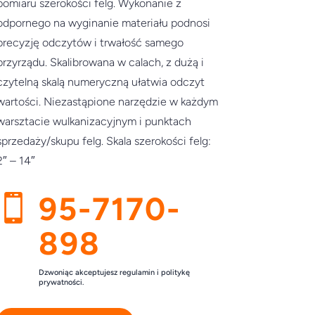
pomiaru szerokości felg. Wykonanie z
odpornego na wyginanie materiału podnosi
precyzję odczytów i trwałość samego
przyrządu. Skalibrowana w calach, z dużą i
czytelną skalą numeryczną ułatwia odczyt
wartości. Niezastąpione narzędzie w każdym
warsztacie wulkanizacyjnym i punktach
sprzedaży/skupu felg. Skala szerokości felg:
2″ – 14″
95-7170-

898
Dzwoniąc akceptujesz regulamin i politykę
prywatności.