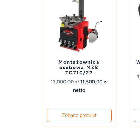
Montażownica
W
osobowa M&B
TC710/22
1
Pierwotna
Aktualna
13,000.00
zł
11,500.00
zł
cena
cena
netto
wynosiła:
wynosi:
13,000.00 zł.
11,500.00 zł.
Zobacz produkt