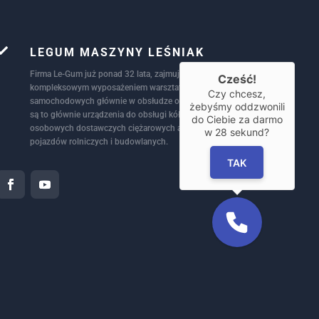

LEGUM MASZYNY LEŚNIAK
Firma Le-Gum już ponad 32 lata, zajmuje się
Cześć!
kompleksowym wyposażeniem warsztatów
Czy chcesz,
samochodowych głównie w obsłudze ogumienia
żebyśmy oddzwonili
są to głównie urządzenia do obsługi kół
do Ciebie za darmo
osobowych dostawczych ciężarowych autobusów
w
28
sekund?
pojazdów rolniczych i budowlanych.
TAK