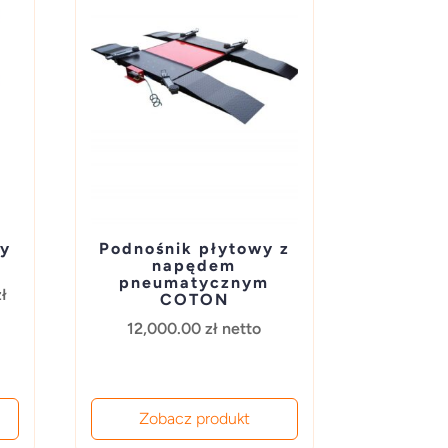
wy
Podnośnik płytowy z
napędem
pneumatycznym
Aktualna
zł
COTON
cena
12,000.00
zł
netto
wynosi:
ł.
11,500.00 zł.
Zobacz produkt