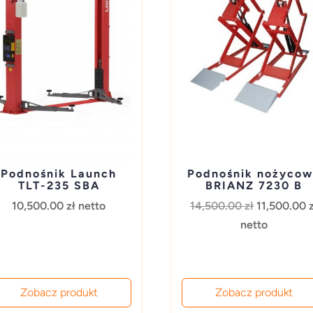
Podnośnik Launch
Podnośnik nożyco
TLT-235 SBA
BRIANZ 7230 B
Pierwotna
10,500.00
zł
netto
14,500.00
zł
11,500.00
cena
netto
wynosiła:
14,500.00 z
Zobacz produkt
Zobacz produkt