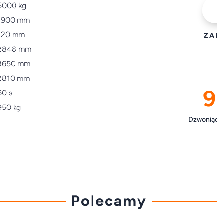
5000 kg
1900 mm
120 mm
ZA
2848 mm
3650 mm
2810 mm
9
60 s
950 kg
Dzwoniąc 
Polecamy