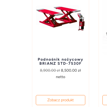
Podnośnik nożycowy
BRIANZ STD-7530F
Pierwotna
Aktualna
8,900.00
zł
8,500.00
zł
cena
cena
netto
wynosiła:
wynosi:
8,900.00 zł.
8,500.00 zł.
Zobacz produkt