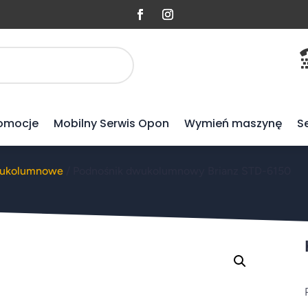
omocje
Mobilny Serwis Opon
Wymień maszynę
S
wukolumnowe
/ Podnośnik dwukolumnowy Brianz STD-6150