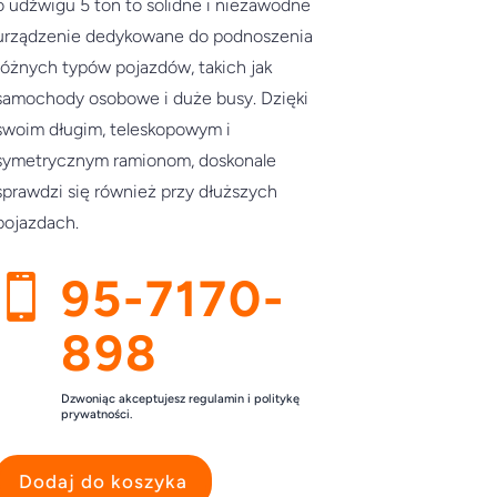
o udźwigu 5 ton to solidne i niezawodne
urządzenie dedykowane do podnoszenia
różnych typów pojazdów, takich jak
samochody osobowe i duże busy. Dzięki
swoim długim, teleskopowym i
symetrycznym ramionom, doskonale
sprawdzi się również przy dłuższych
pojazdach.
95-7170-

898
Dzwoniąc akceptujesz regulamin i politykę
prywatności.
Dodaj do koszyka