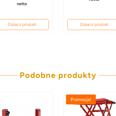
cena
cena
netto
wynosiła:
wynosiła:
wynosi:
18,000.00 z
13,000.00 zł.
11,500.00 zł.
Zobacz produkt
Zobacz produkt
Podobne produkty
Promocja!