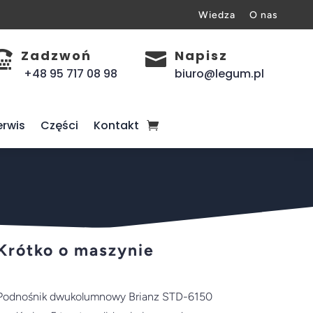
Wiedza
O nas
Zadzwoń
Napisz


+48 95 717 08 98
biuro@legum.pl
erwis
Części
Kontakt
Krótko o maszynie
Podnośnik dwukolumnowy Brianz STD-6150