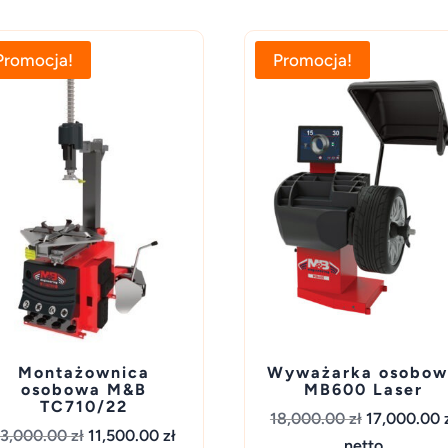
Promocja!
Promocja!
Montażownica
Wyważarka osobo
osobowa M&B
MB600 Laser
TC710/22
Pierwotna
18,000.00
zł
17,000.00
Pierwotna
Aktualna
13,000.00
zł
11,500.00
zł
cena
netto