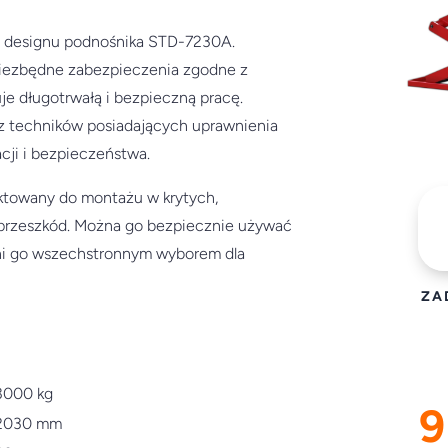
 designu podnośnika STD-7230A.
niezbędne zabezpieczenia zgodne z
e długotrwałą i bezpieczną pracę.
z techników posiadających uprawnienia
cji i bezpieczeństwa.
ktowany do montażu w krytych,
przeszkód. Można go bezpiecznie używać
ni go wszechstronnym wyborem dla
ZA
3000 kg
9
2030 mm