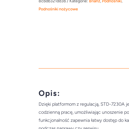
8cbdb321dd3b
Kategorie:
Brianz
,
Podnośniki
,
Podnośniki nożycowe
Opis:
Dzięki platformom z regulacją, STD-7230A je
codzienną pracę, umożliwiając unoszenie po
funkcjonalność zapewnia łatwy dostęp do k
podczas naprawy czy serwisu.