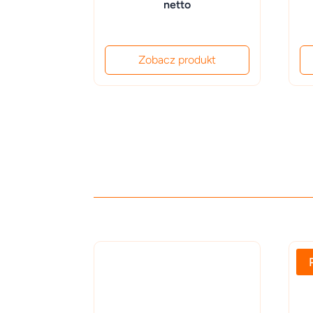
cena
cena
netto
wynosiła:
wynosi:
13,000.00 zł.
11,500.00 zł.
Zobacz produkt