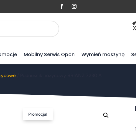
omocje
Mobilny Serwis Opon
Wymień maszynę
S
ożycowe
/ Podnośnik nożycowy BRIANZ 7230 A
Promocja!