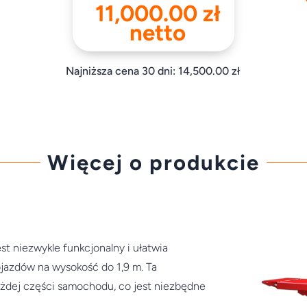
cena
Aktualn
11,000.00
zł
wynosiła:
cena
netto
14,500.00 z
wynosi:
11,000.0
Najniższa cena 30 dni:
14,500.00
zł
Więcej o produkcie
st niezwykle funkcjonalny i ułatwia
jazdów na wysokość do 1,9 m. Ta
ażdej części samochodu, co jest niezbędne