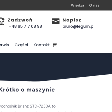
Wiedza
O nas
Zadzwoń
Napisz


+48 95 717 08 98
biuro@legum.pl
erwis
Części
Kontakt
Krótko o maszynie
Podnośnik Brianz STD-7230A to