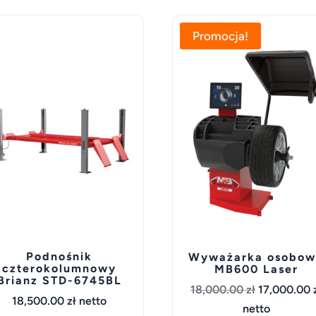
Promocja!
Podnośnik
Wyważarka osobo
czterokolumnowy
MB600 Laser
Brianz STD-6745BL
Pierwotna
18,000.00
zł
17,000.00
18,500.00
zł
netto
cena
netto