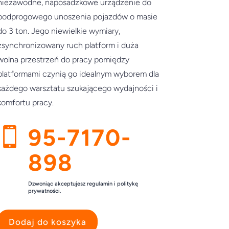
niezawodne, naposadzkowe urządzenie do
podprogowego unoszenia pojazdów o masie
do 3 ton. Jego niewielkie wymiary,
zsynchronizowany ruch platform i duża
wolna przestrzeń do pracy pomiędzy
platformami czynią go idealnym wyborem dla
każdego warsztatu szukającego wydajności i
komfortu pracy.
95-7170-

898
Dzwoniąc akceptujesz regulamin i politykę
prywatności.
Dodaj do koszyka