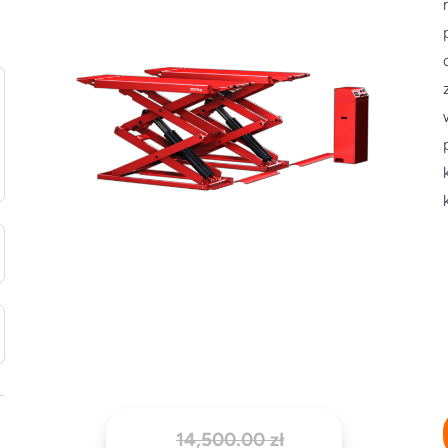
Pierwotna
14,500.00
zł