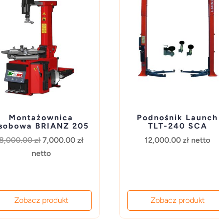
Montażownica
Podnośnik Launch
sobowa BRIANZ 205
TLT-240 SCA
Pierwotna
Aktualna
8,000.00
zł
7,000.00
zł
12,000.00
zł
netto
cena
cena
netto
wynosiła:
wynosi:
8,000.00 zł.
7,000.00 zł.
Zobacz produkt
Zobacz produkt