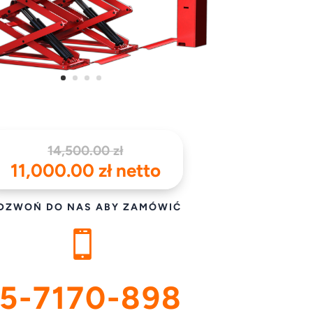
Pierwotna
14,500.00
zł
cena
Aktualna
11,000.00
zł
netto
wynosiła:
cena
14,500.00 zł.
wynosi:
DZWOŃ DO NAS ABY ZAMÓWIĆ
11,000.00 zł.

5-7170-898