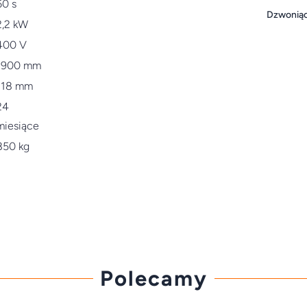
60 s
Dzwoniąc 
2,2 kW
400 V
1900 mm
118 mm
24
miesiące
850 kg
Polecamy