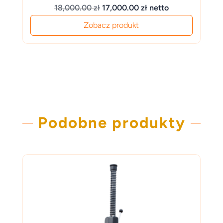
Pierwotna
Aktualna
18,000.00
zł
17,000.00
zł
netto
cena
cena
Zobacz produkt
wynosiła:
wynosi:
18,000.00 zł.
17,000.00 zł.
Podobne produkty