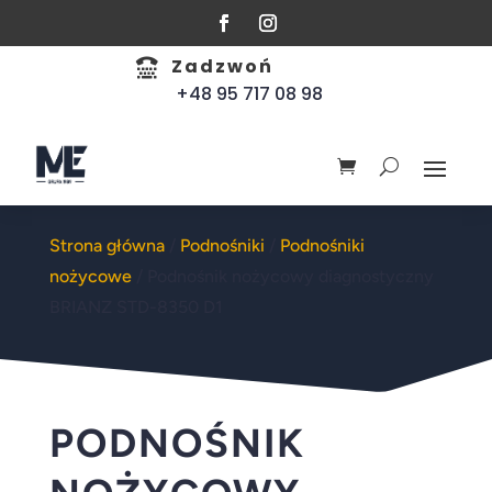
Zadzwoń

+48 95 717 08 98
Strona główna
/
Podnośniki
/
Podnośniki
nożycowe
/ Podnośnik nożycowy diagnostyczny
BRIANZ STD-8350 D1
PODNOŚNIK