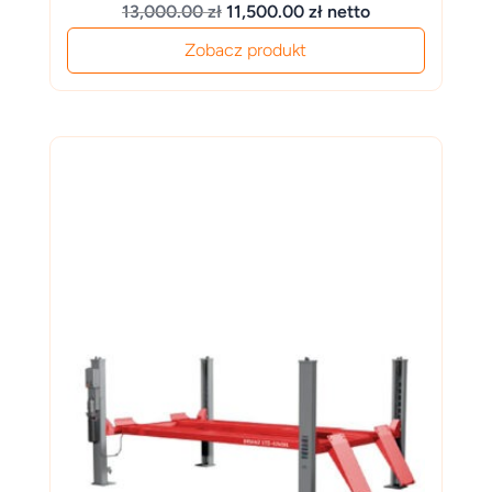
Pierwotna
Aktualna
13,000.00
zł
11,500.00
zł
netto
cena
cena
Zobacz produkt
wynosiła:
wynosi:
13,000.00 zł.
11,500.00 zł.