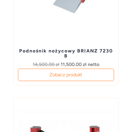
Podnośnik nożycowy BRIANZ 7230
B
Pierwotna
Aktualna
14,500.00
zł
11,500.00
zł
netto
cena
cena
Zobacz produkt
wynosiła:
wynosi:
14,500.00 zł.
11,500.00 zł.