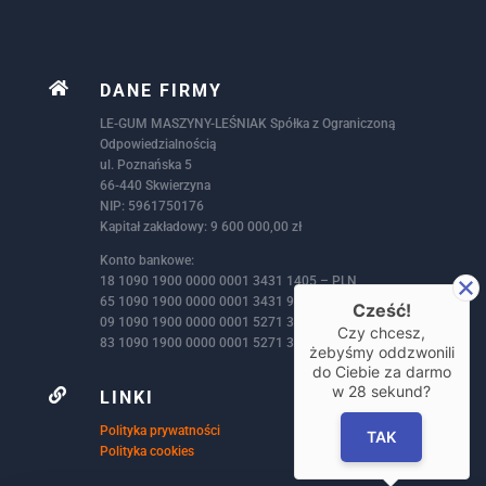

DANE FIRMY
LE-GUM MASZYNY-LEŚNIAK Spółka z Ograniczoną
Odpowiedzialnością
ul. Poznańska 5
66-440 Skwierzyna
NIP: 5961750176
Kapitał zakładowy: 9 600 000,00 zł
Konto bankowe:
18 1090 1900 0000 0001 3431 1405 – PLN
65 1090 1900 0000 0001 3431 9386 – EUR
Cześć!
09 1090 1900 0000 0001 5271 3146 – GBP
Czy chcesz,
83 1090 1900 0000 0001 5271 3172 – USD
żebyśmy oddzwonili
do Ciebie za darmo
w
28
sekund?

LINKI
Polityka prywatności
TAK
Polityka cookies