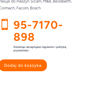
Pasuje do maszyn Sicam, M&B, Beissbarth,
Cormach, Facom, Bosch
95-7170-

898
Dzwoniąc akceptujesz regulamin i politykę
prywatności.
Dodaj do koszyka