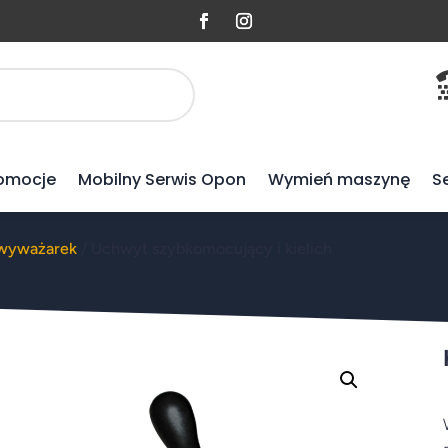
omocje
Mobilny Serwis Opon
Wymień maszynę
S
 wyważarek
/ Uchwyt szybkomocujący i kielich