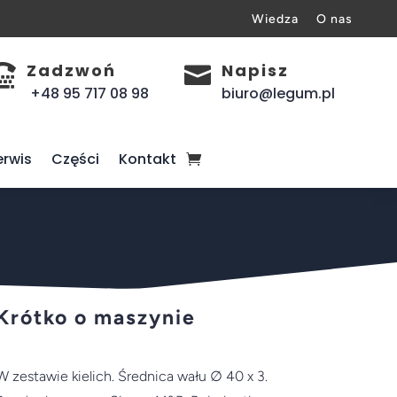
Wiedza
O nas
Zadzwoń
Napisz


+48 95 717 08 98
biuro@legum.pl
erwis
Części
Kontakt
Krótko o maszynie
W zestawie kielich. Średnica wału ∅ 40 x 3.