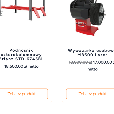
Podnośnik
Wyważarka osobo
czterokolumnowy
MB600 Laser
Brianz STD-6745BL
Pierwotna
18,000.00
zł
17,000.00
18,500.00
zł
netto
cena
netto
wynosiła:
18,000.00 z
Zobacz produkt
Zobacz produkt