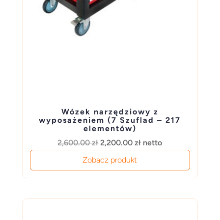
Wózek narzędziowy z
wyposażeniem (7 Szuflad – 217
elementów)
Pierwotna
Aktualna
2,600.00
zł
2,200.00
zł
netto
cena
cena
Zobacz produkt
wynosiła:
wynosi:
2,600.00 zł.
2,200.00 zł.