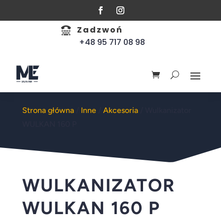
Zadzwoń

+48 95 717 08 98
Strona główna
/
Inne
/
Akcesoria
/ Wulkanizator
WULKAN 160 P
WULKANIZATOR
WULKAN 160 P