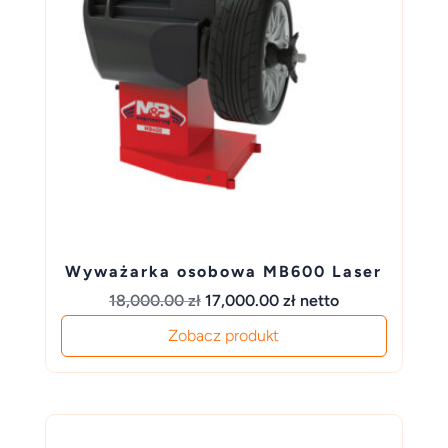
Wyważarka osobowa MB600 Laser
Pierwotna
Aktualna
18,000.00
zł
17,000.00
zł
netto
cena
cena
Zobacz produkt
wynosiła:
wynosi:
18,000.00 zł.
17,000.00 zł.