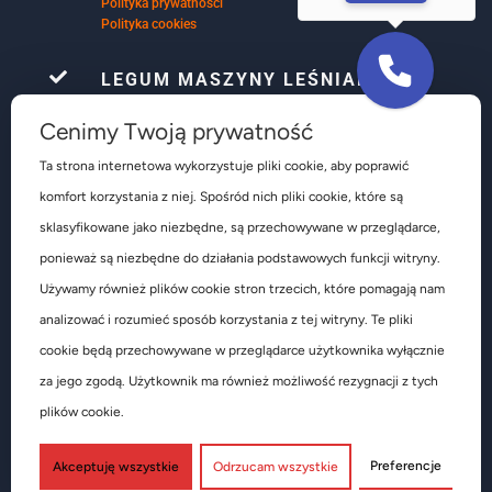
Polityka prywatności
Polityka cookies

LEGUM MASZYNY LEŚNIAK
Firma Le-Gum już ponad 32 lata, zajmuje się
Cenimy Twoją prywatność
kompleksowym wyposażeniem warsztatów
samochodowych głównie w obsłudze ogumienia są to
Ta strona internetowa wykorzystuje pliki cookie, aby poprawić
głównie urządzenia do obsługi kół osobowych
dostawczych ciężarowych autobusów pojazdów
komfort korzystania z niej. Spośród nich pliki cookie, które są
rolniczych i budowlanych.
sklasyfikowane jako niezbędne, są przechowywane w przeglądarce,
ponieważ są niezbędne do działania podstawowych funkcji witryny.
Używamy również plików cookie stron trzecich, które pomagają nam
analizować i rozumieć sposób korzystania z tej witryny. Te pliki
cookie będą przechowywane w przeglądarce użytkownika wyłącznie
za jego zgodą. Użytkownik ma również możliwość rezygnacji z tych
Copyright 1989-2026 LE-GUM MASZYNY-LEŚNIAK Sp. z o.o.
plików cookie.
Designed by
SZTUKA KOLORU
Preferencje
Akceptuję wszystkie
Odrzucam wszystkie