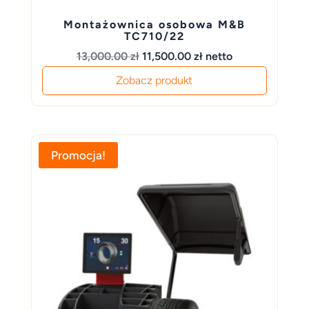
Montażownica osobowa M&B
TC710/22
Pierwotna
Aktualna
13,000.00
zł
11,500.00
zł
netto
cena
cena
Zobacz produkt
wynosiła:
wynosi:
13,000.00 zł.
11,500.00 zł.
Promocja!