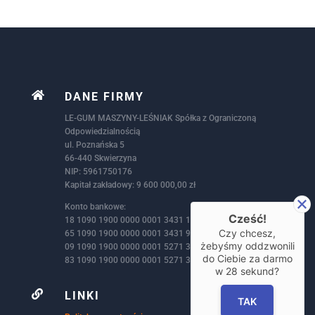

DANE FIRMY
LE-GUM MASZYNY-LEŚNIAK Spółka z Ograniczoną
Odpowiedzialnością
ul. Poznańska 5
66-440 Skwierzyna
NIP: 5961750176
Kapitał zakładowy: 9 600 000,00 zł
Konto bankowe:
Cześć!
18 1090 1900 0000 0001 3431 1405 – PLN
Czy chcesz,
65 1090 1900 0000 0001 3431 9386 – EUR
żebyśmy oddzwonili
09 1090 1900 0000 0001 5271 3146 – GBP
do Ciebie za darmo
83 1090 1900 0000 0001 5271 3172 – USD
w
28
sekund?

LINKI
TAK