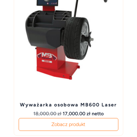
Wyważarka osobowa MB600 Laser
Pierwotna
Aktualna
18,000.00
zł
17,000.00
zł
netto
cena
cena
Zobacz produkt
wynosiła:
wynosi: