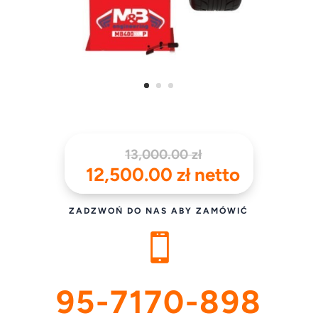
Pierwotna
13,000.00
zł
cena
Aktualna
12,500.00
zł
netto
wynosiła:
cena
13,000.00 zł.
wynosi:
ZADZWOŃ DO NAS ABY ZAMÓWIĆ
12,500.00 zł.

95-7170-898