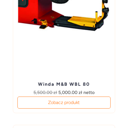
Winda M&B WBL 80
Pierwotna
Aktualna
5,500.00
zł
5,000.00
zł
netto
cena
cena
Zobacz produkt
wynosiła:
wynosi:
5,500.00 zł.
5,000.00 zł.