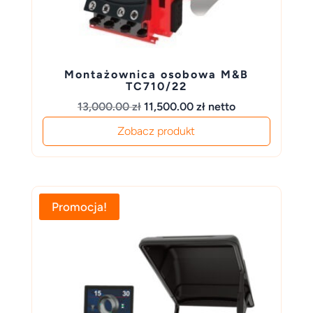
Montażownica osobowa M&B
TC710/22
Pierwotna
Aktualna
13,000.00
zł
11,500.00
zł
netto
cena
cena
Zobacz produkt
wynosiła:
wynosi:
13,000.00 zł.
11,500.00 zł.
Promocja!