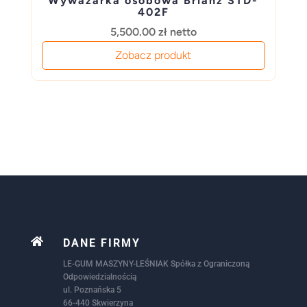
Wyważarka osobowa Brianz STD-
402F
5,500.00
zł
netto
Zobacz produkt

DANE FIRMY
LE-GUM MASZYNY-LEŚNIAK Spółka z Ograniczoną
Odpowiedzialnością
ul. Poznańska 5
66-440 Skwierzyna