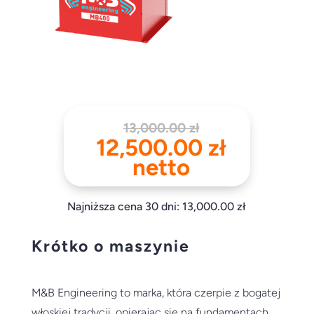
Pierwotna
13,000.00
zł
cena
Aktualn
12,500.00
zł
wynosiła:
cena
netto
13,000.00 z
wynosi:
12,500.0
Najniższa cena 30 dni:
13,000.00
zł
Krótko o maszynie
M&B Engineering to marka, która czerpie z bogatej
włoskiej tradycji, opierając się na fundamentach