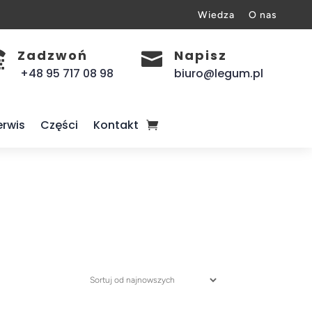
Wiedza
O nas
Zadzwoń
Napisz


+48 95 717 08 98
biuro@legum.pl
erwis
Części
Kontakt