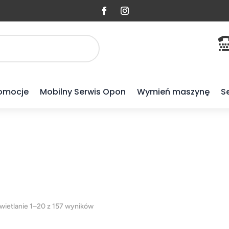
omocje
Mobilny Serwis Opon
Wymień maszynę
S
Posortowane
ietlanie 1–20 z 157 wyników
według