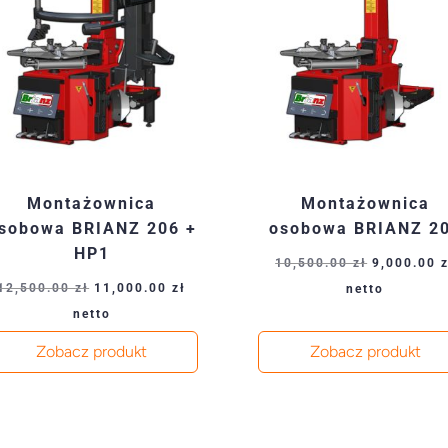
Montażownica
Montażownica
sobowa BRIANZ 206 +
osobowa BRIANZ 2
HP1
Pierwotna
10,500.00
zł
9,000.00
Pierwotna
Aktualna
cena
12,500.00
zł
11,000.00
zł
netto
cena
cena
wynosiła:
netto
wynosiła:
wynosi:
10,500.00 
Zobacz produkt
Zobacz produkt
12,500.00 zł.
11,000.00 zł.