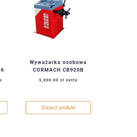
Wyważarka osobowa
06
CORMACH CB920B
Aktualna
5,000.00
zł
netto
zł
cena
wynosi:
zł.
9,000.00 zł.
Zobacz produkt