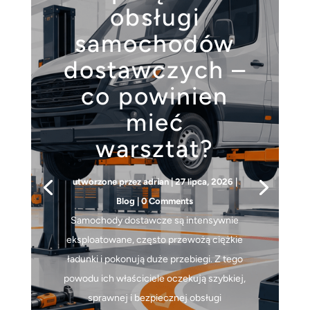
obsługi
samochodów
dostawczych –
co powinien
mieć
warsztat?
utworzone przez
adrian
|
27 lipca, 2026
|
Blog
| 0 Comments
Samochody dostawcze są intensywnie
eksploatowane, często przewożą ciężkie
ładunki i pokonują duże przebiegi. Z tego
powodu ich właściciele oczekują szybkiej,
sprawnej i bezpiecznej obsługi