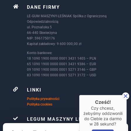

DANE FIRMY
LE-GUM MASZYNY-LEŚNIAK Spółka z Ograniczoną
Odpowiedzialnością
ul. Poznańska 5
66-440 Skwierzyna
NIP: 5961750176
Kapitał zakładowy: 9 600 000,00 zł
Konto bankowe:
18 1090 1900 0000 0001 3431 1405 – PLN
65 1090 1900 0000 0001 3431 9386 – EUR
09 1090 1900 0000 0001 5271 3146 – GBP
83 1090 1900 0000 0001 5271 3172 – USD

LINKI
Polityka prywatności
Cześć!
Polityka cookies
Czy chcesz,
żebyśmy oddzwonili

do Ciebie za darmo
LEGUM MASZYNY LEŚNIAK
w
28
sekund?
Firma Le-Gum już ponad 32 lata, zajmuje się