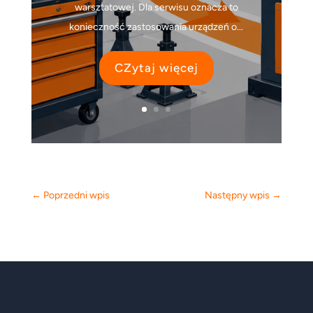
warsztatowej. Dla serwisu oznacza to
konieczność zastosowania urządzeń o...
CZytaj więcej
←
Poprzedni wpis
Następny wpis
→