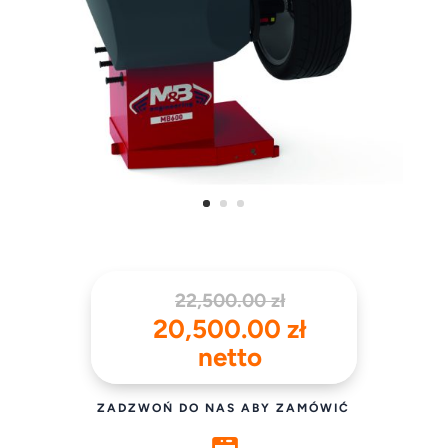
Pierwotna
22,500.00
zł
cena
Aktualna
20,500.00
zł
wynosiła:
cena
netto
22,500.00 zł.
wynosi:
20,500.00 z
ZADZWOŃ DO NAS ABY ZAMÓWIĆ