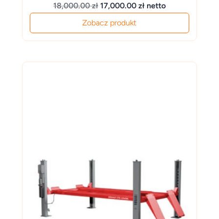
Pierwotna
Aktualna
18,000.00
zł
17,000.00
zł
netto
cena
cena
Zobacz produkt
wynosiła:
wynosi:
18,000.00 zł.
17,000.00 zł.