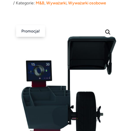
Kategorie:
M&B
,
Wyważarki
,
Wyważarki osobowe
Promocja!