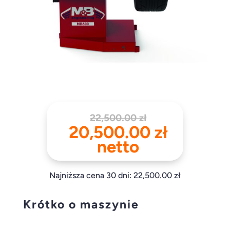
Pierwotna
22,500.00
zł
cena
Aktualn
20,500.00
zł
wynosiła:
cena
netto
22,500.00 
wynosi:
20,500.
Najniższa cena 30 dni:
22,500.00
zł
Krótko o maszynie