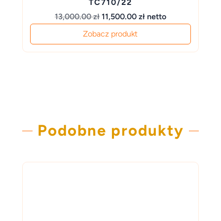
TC710/22
Pierwotna
Aktualna
13,000.00
zł
11,500.00
zł
netto
cena
cena
Zobacz produkt
wynosiła:
wynosi:
13,000.00 zł.
11,500.00 zł.
Podobne produkty