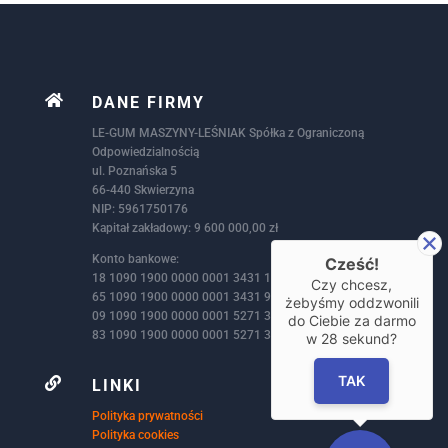

DANE FIRMY
LE-GUM MASZYNY-LEŚNIAK Spółka z Ograniczoną
Odpowiedzialnością
ul. Poznańska 5
66-440 Skwierzyna
NIP: 5961750176
Kapitał zakładowy: 9 600 000,00 zł
Konto bankowe:
Cześć!
18 1090 1900 0000 0001 3431 1405 – PLN
Czy chcesz,
65 1090 1900 0000 0001 3431 9386 – EUR
żebyśmy oddzwonili
09 1090 1900 0000 0001 5271 3146 – GBP
do Ciebie za darmo
83 1090 1900 0000 0001 5271 3172 – USD
w
28
sekund?
TAK

LINKI
Polityka prywatności
Polityka cookies