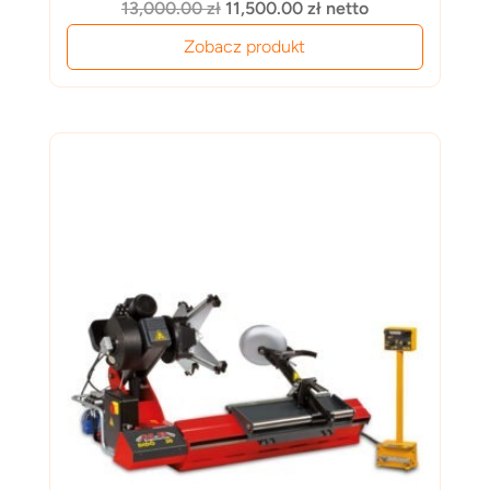
Pierwotna
Aktualna
13,000.00
zł
11,500.00
zł
netto
cena
cena
Zobacz produkt
wynosiła:
wynosi:
13,000.00 zł.
11,500.00 zł.